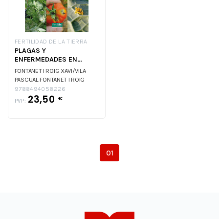
FERTILIDAD DE LA TIERRA
PLAGAS Y
ENFERMEDADES EN
HORTALIZAS Y FRUTALES
FONTANET I ROIG XAVI/VILA
ECOLOGICOS
PASCUAL
FONTANET I ROIG
XAVI/VILA PASCUAL
9788494058226
23,50
€
PVP:
01