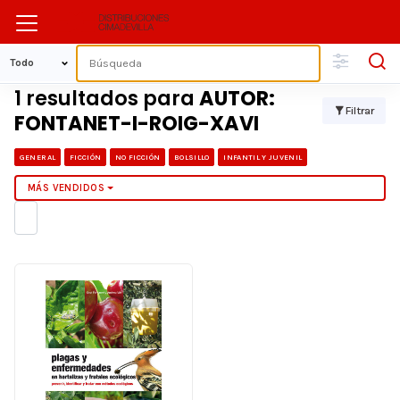
1 resultados para
AUTOR:
Filtrar
FONTANET-I-ROIG-XAVI
GENERAL
FICCIÓN
NO FICCIÓN
BOLSILLO
INFANTIL Y JUVENIL
MÁS VENDIDOS