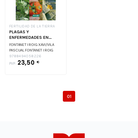
FERTILIDAD DE LA TIERRA
PLAGAS Y
ENFERMEDADES EN
HORTALIZAS Y FRUTALES
FONTANET I ROIG XAVI/VILA
ECOLOGICOS
PASCUAL
FONTANET I ROIG
XAVI/VILA PASCUAL
9788494058226
23,50
€
PVP:
01