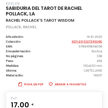
KEPLER
SABIDURIA DEL TAROT DE RACHEL
POLLACK, LA
RACHEL POLLACK'S TAROT WISDOM
POLLACK, RACHEL
Año edición:
14-10-2025
Colección:
KEPLER ESOTERISMO
EAN:
9788419656056
Encuadernación:
Rustica
Nº páginas:
336
Peso:
494
Medidas:
150x230 mm
Idioma:
CASTELLANO
Materia Bic:
TAROT
FICHA EN PDF
AÑADIR A FAVORITOS
PVP
17.00
€