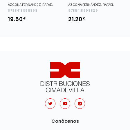
MEMORIAS DE UN SEÑ
AZCONA FERNANDEZ, RAFAEL
AZCONA FERNANDEZ, RAFAEL
9788418998898
9788418998829
19.50
21.20
€
€
Conócenos