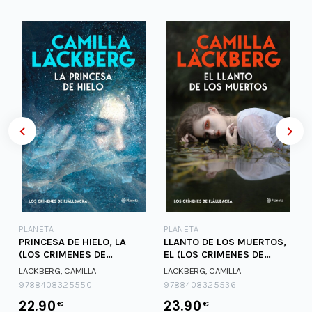
PLANETA
PLANETA
PRINCESA DE HIELO, LA
LLANTO DE LOS MUERTOS,
(LOS CRIMENES DE
EL (LOS CRIMENES DE
FJALLBACKA)
FJALLBACKA)
LACKBERG, CAMILLA
LACKBERG, CAMILLA
9788408325550
9788408325536
22.90
23.90
€
€