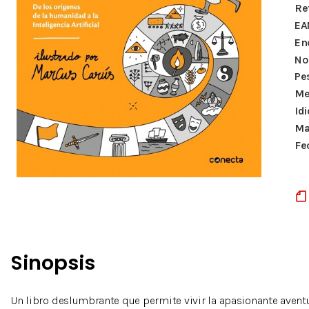
Re
EA
En
Nº
Pe
Me
Id
Ma
Fe
Sinopsis
Un libro deslumbrante que permite vivir la apasionante aventu