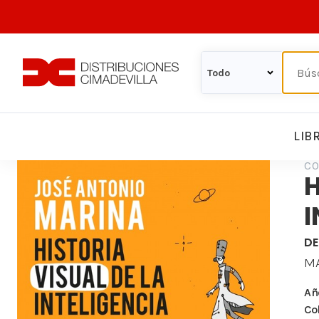
LIB
CO
H
I
DE
MA
Añ
Co