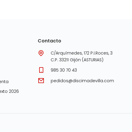
Contacto
C/Arquímedes, 172 P.I.Roces, 3
C.P. 33211 Gijón (ASTURIAS)
985 30 70 43
pedidos@discimadevilla.com
enta
xto 2026