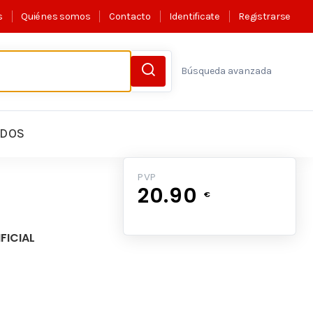
s
Quiénes somos
Contacto
Identificate
Registrarse
Búsqueda avanzada
LDOS
PVP
20.90
€
FICIAL