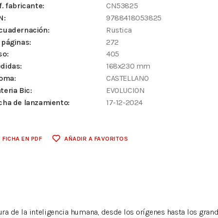
f. fabricante:
CN53825
N:
9788418053825
cuadernación:
Rustica
 páginas:
272
so:
405
didas:
168x230 mm
ioma:
CASTELLANO
teria Bic:
EVOLUCION
cha de lanzamiento:
17-12-2024
FICHA EN PDF
AÑADIR A FAVORITOS
ra de la inteligencia humana, desde los orígenes hasta los grande