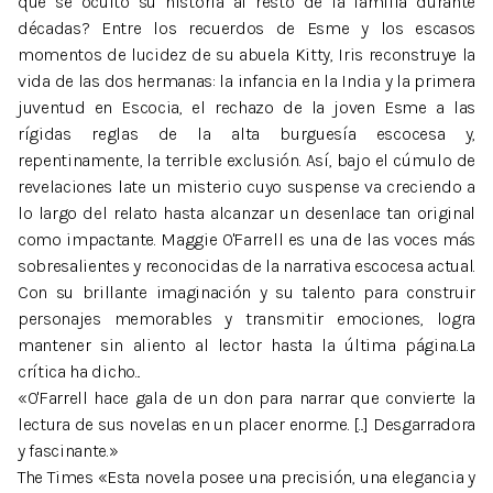
qué se ocultó su historia al resto de la familia durante
décadas? Entre los recuerdos de Esme y los escasos
momentos de lucidez de su abuela Kitty, Iris reconstruye la
vida de las dos hermanas: la infancia en la India y la primera
juventud en Escocia, el rechazo de la joven Esme a las
rígidas reglas de la alta burguesía escocesa y,
repentinamente, la terrible exclusión. Así, bajo el cúmulo de
revelaciones late un misterio cuyo suspense va creciendo a
lo largo del relato hasta alcanzar un desenlace tan original
como impactante. Maggie O'Farrell es una de las voces más
sobresalientes y reconocidas de la narrativa escocesa actual.
Con su brillante imaginación y su talento para construir
personajes memorables y transmitir emociones, logra
mantener sin aliento al lector hasta la última página.La
crítica ha dicho...
«O'Farrell hace gala de un don para narrar que convierte la
lectura de sus novelas en un placer enorme. [...] Desgarradora
y fascinante.»
The Times «Esta novela posee una precisión, una elegancia y