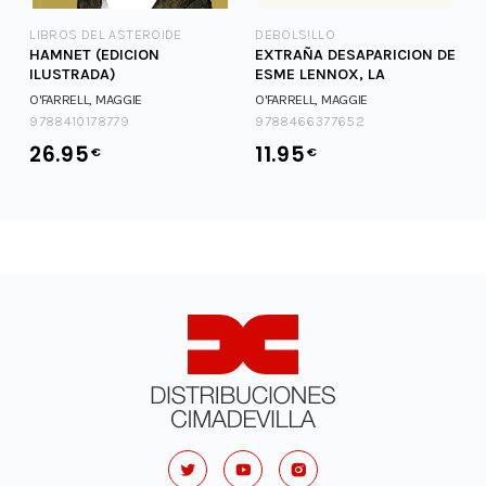
LIBROS DEL ASTEROIDE
DEBOLS!LLO
HAMNET (EDICION
EXTRAÑA DESAPARICION DE
ILUSTRADA)
ESME LENNOX, LA
O'FARRELL, MAGGIE
O'FARRELL, MAGGIE
9788410178779
9788466377652
26.95
11.95
€
€