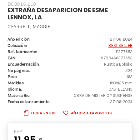
DEBOLS!LLO
EXTRAÑA DESAPARICION DE ESME
LENNOX, LA
O'FARRELL, MAGGIE
Año edición:
27-06-2024
Colección:
BEST SELLER
Ref. fabricante:
P377652
EAN:
9788466377652
Encuadernación:
Rustica Bolsillo
Nº páginas:
224
Peso:
162
Medidas:
190x125 mm
Idioma:
CASTELLANO
Materia Bic:
OBRA DE MISTERIO Y SUSPENSE
Fecha de lanzamiento:
27-06-2024
FICHA EN PDF
AÑADIR A FAVORITOS
PVP
11.95
€