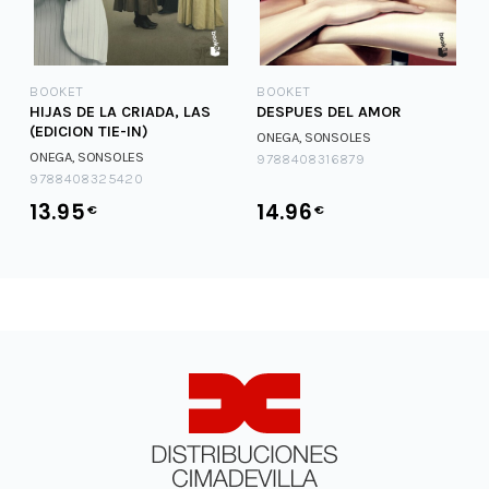
BOOKET
BOOKET
HIJAS DE LA CRIADA, LAS
DESPUES DEL AMOR
(EDICION TIE-IN)
ONEGA, SONSOLES
ONEGA, SONSOLES
9788408316879
9788408325420
13.95
14.96
€
€