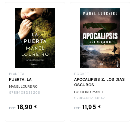
PLANETA
BOOKET
PUERTA, LA
APOCALIPSIS Z. LOS DIAS
OSCUROS
MANEL LOUREIRO
LOUREIRO, MANEL
9788408233206
9788408293842
18,90
11,95
€
€
PVP:
PVP: