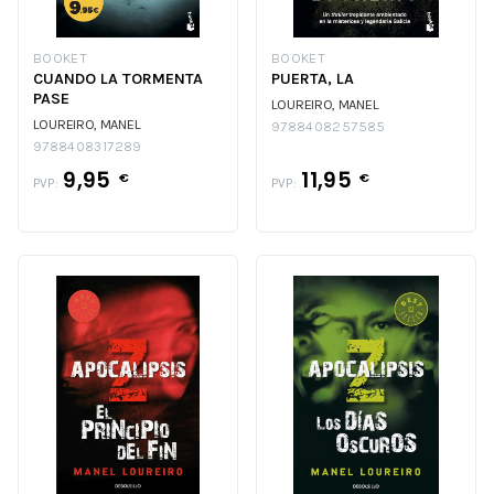
BOOKET
BOOKET
CUANDO LA TORMENTA
PUERTA, LA
PASE
LOUREIRO, MANEL
LOUREIRO, MANEL
9788408257585
9788408317289
9,95
11,95
€
€
PVP:
PVP: