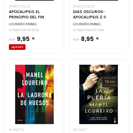
DEBOLS!LLO
DEBOLS!LLO
APOCALIPSIS EL
DIAS OSCUROS-
PRINCIPIO DEL FIN
APOCALIPSIS Z II
LOUREIRO MANEL
LOUREIRO,MANEL
9788499081908
9788499890586
9,95
8,95
€
€
PVP:
PVP:
agotado
PLANETA
BOOKET