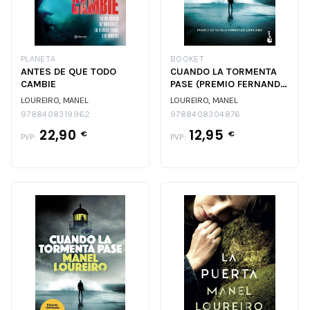
PLANETA
BOOKET
ANTES DE QUE TODO
CUANDO LA TORMENTA
CAMBIE
PASE (PREMIO FERNANDO
LARA 2024)
LOUREIRO, MANEL
LOUREIRO, MANEL
9788408319962
9788408304876
22,90
12,95
€
€
PVP:
PVP: