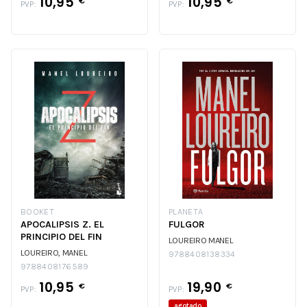
10,95
10,95
€
€
PVP:
PVP:
BOOKET
PLANETA
APOCALIPSIS Z. EL
FULGOR
PRINCIPIO DEL FIN
LOUREIRO MANEL
LOUREIRO, MANEL
9788408138334
9788408176589
10,95
19,90
€
€
PVP:
PVP:
agotado