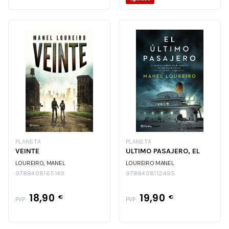
PLANETA
PLANETA
VEINTE
ULTIMO PASAJERO, EL
LOUREIRO, MANEL
LOUREIRO MANEL
9788408165149
9788408112495
18,90
19,90
€
€
PVP:
PVP: