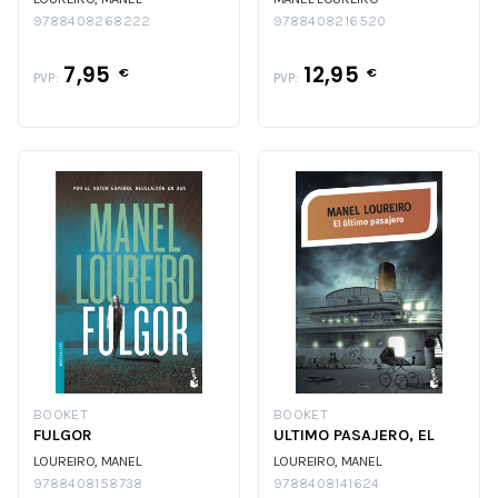
9788408268222
9788408216520
7,95
12,95
€
€
PVP:
PVP:
BOOKET
BOOKET
FULGOR
ULTIMO PASAJERO, EL
LOUREIRO, MANEL
LOUREIRO, MANEL
9788408158738
9788408141624