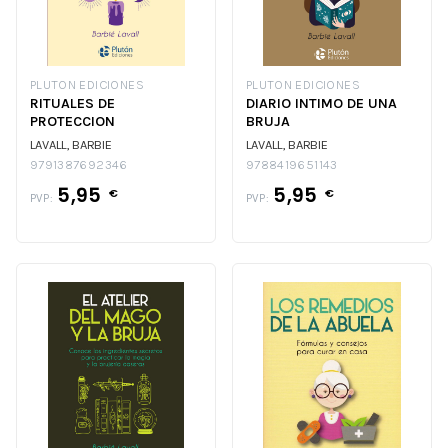
PLUTON EDICIONES
PLUTON EDICIONES
RITUALES DE
DIARIO INTIMO DE UNA
PROTECCION
BRUJA
LAVALL, BARBIE
LAVALL, BARBIE
9791387692346
9788419651143
5,95
5,95
€
€
PVP:
PVP: