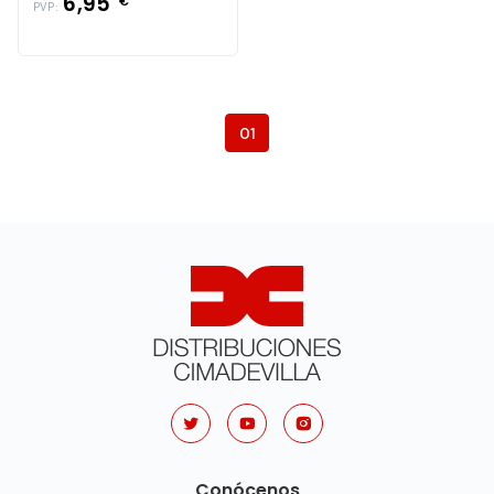
6,95
€
PVP:
01
Conócenos