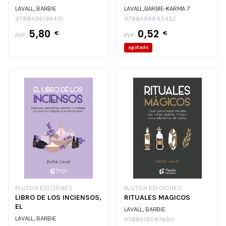
LAVALL, BARBIE
LAVALL,BARBIE-KARMA 7
9788496194410
9788488885432
5,80
0,52
€
€
PVP:
PVP:
agotado
PLUTON EDICIONES
PLUTON EDICIONES
LIBRO DE LOS INCIENSOS,
RITUALES MAGICOS
EL
LAVALL, BARBIE
LAVALL, BARBIE
9788419087690