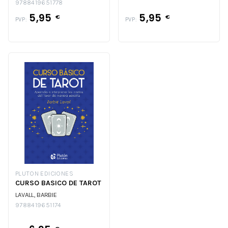
9788419651778
5,95
5,95
€
€
PVP:
PVP:
PLUTON EDICIONES
CURSO BASICO DE TAROT
LAVALL, BARBIE
9788419651174