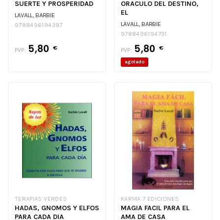
SUERTE Y PROSPERIDAD
ORACULO DEL DESTINO,
EL
LAVALL, BARBIE
LAVALL, BARBIE
9788496194397
9788496194731
5,80
5,80
€
€
PVP:
PVP:
agotado
TERAPIAS VERDES
KARMA 7 EDICIONES
HADAS, GNOMOS Y ELFOS
MAGIA FACIL PARA EL
PARA CADA DIA
AMA DE CASA