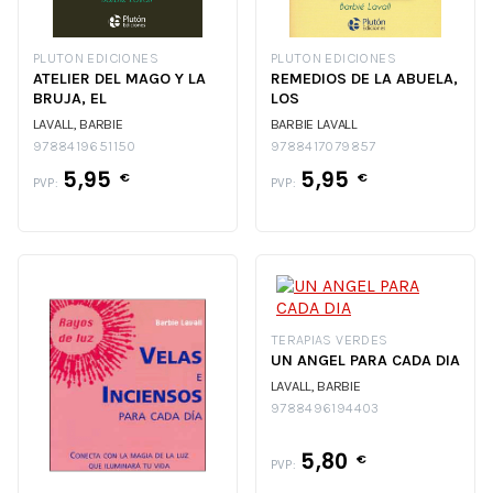
PLUTON EDICIONES
PLUTON EDICIONES
ATELIER DEL MAGO Y LA
REMEDIOS DE LA ABUELA,
BRUJA, EL
LOS
LAVALL, BARBIE
BARBIE LAVALL
9788419651150
9788417079857
5,95
5,95
€
€
PVP:
PVP:
TERAPIAS VERDES
UN ANGEL PARA CADA DIA
LAVALL, BARBIE
9788496194403
5,80
€
PVP: