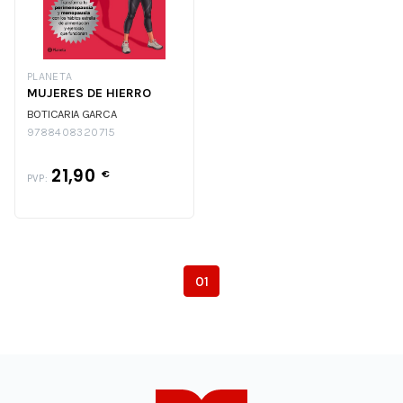
PLANETA
MUJERES DE HIERRO
BOTICARIA GARCA
9788408320715
21,90
€
PVP:
01