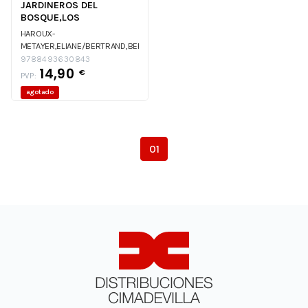
JARDINEROS DEL
BOSQUE,LOS
HAROUX-
METAYER,ELIANE/BERTRAND,BERNARD
HAROUX-
9788493630843
14,90
METAYER,ELIANE/BERTRAND,BERNARD
€
PVP:
agotado
01