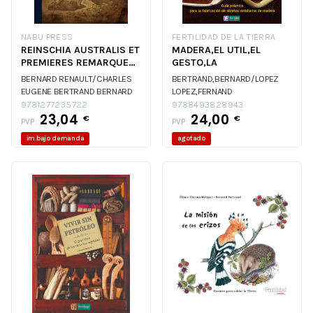
NABU PRESS
FERTILIDAD DE LA TIERRA
REINSCHIA AUSTRALIS ET
MADERA,EL UTIL,EL
PREMIERES REMARQUES
GESTO,LA
SUR LE KEROSENE S
BERNARD RENAULT/CHARLES
BERTRAND,BERNARD/LOPEZ
EUGENE BERTRAND
BERNARD
LOPEZ,FERNAND
RENAULT/CHARLES EUGENE
BERTRAND,BERNARD/LOPEZ
9781277235722
9788493828943
23,04
24,00
BERTRAND
LOPEZ,FERNAND
€
€
PVP:
PVP:
im.bajo demanda
agotado