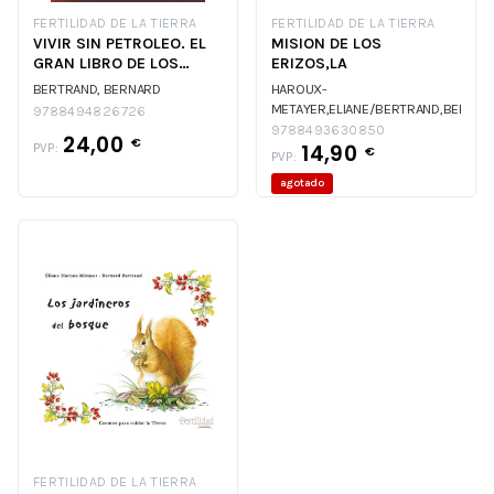
FERTILIDAD DE LA TIERRA
FERTILIDAD DE LA TIERRA
VIVIR SIN PETROLEO. EL
MISION DE LOS
GRAN LIBRO DE LOS
ERIZOS,LA
RECURSOS VEGETALES
BERTRAND, BERNARD
HAROUX-
METAYER,ELIANE/BERTRAND,BERNAR
9788494826726
HAROUX-
9788493630850
24,00
€
14,90
PVP:
METAYER,ELIANE/BERTRAND,BERNAR
€
PVP:
agotado
FERTILIDAD DE LA TIERRA