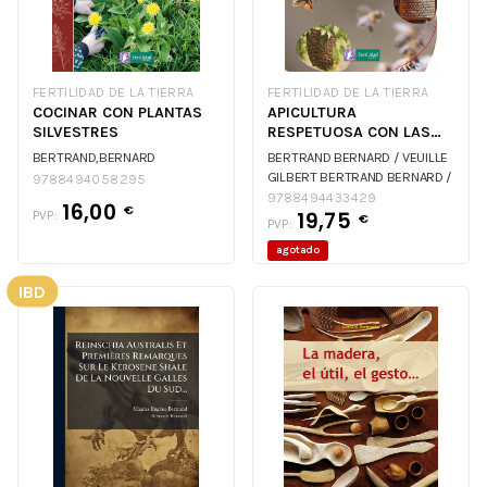
FERTILIDAD DE LA TIERRA
FERTILIDAD DE LA TIERRA
COCINAR CON PLANTAS
APICULTURA
SILVESTRES
RESPETUOSA CON LAS
ABEJAS
BERTRAND,BERNARD
BERTRAND BERNARD / VEUILLE
GILBERT
BERTRAND BERNARD /
9788494058295
VEUILLE GILBERT
9788494433429
16,00
€
19,75
PVP:
€
PVP:
agotado
IBD