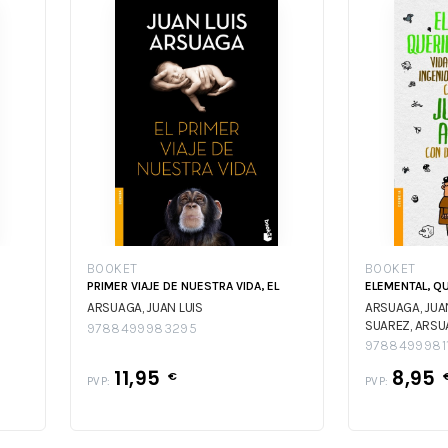
BOOKET
BOOKET
PRIMER VIAJE DE NUESTRA VIDA, EL
ELEMENTAL, 
ARSUAGA, JUAN LUIS
ARSUAGA, JUA
SUAREZ,
ARSU
9788499983295
LUIS/FORGES/
9788499981
ARSUAGA, JUA
11,95
8,95
€
SUAREZ,
PVP:
PVP: