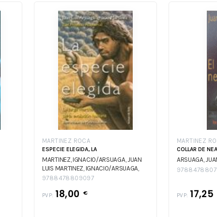
MARTINEZ ROCA
MARTINEZ R
ESPECIE ELEGIDA, LA
COLLAR DE NEA
MARTINEZ, IGNACIO/ARSUAGA, JUAN
ARSUAGA, JUA
LUIS
MARTINEZ, IGNACIO/ARSUAGA,
9788478807
JUAN LUIS
9788478809097
18,00
17,25
€
PVP:
PVP: