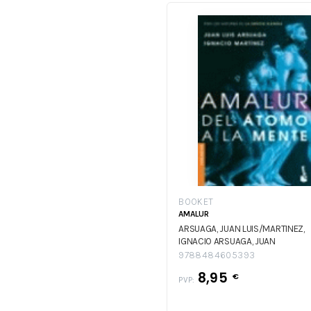
BOOKET
AMALUR
ARSUAGA, JUAN LUIS/MARTINEZ,
IGNACIO
ARSUAGA, JUAN
LUIS/MARTINEZ, IGNACIO
9788484605393
8,95
€
PVP: