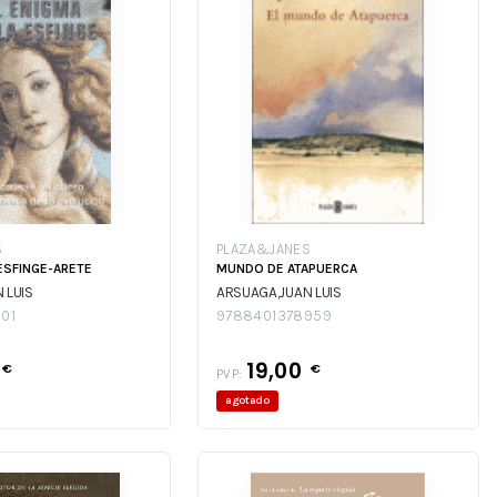
S
PLAZA&JANES
ESFINGE-ARETE
MUNDO DE ATAPUERCA
 LUIS
ARSUAGA,JUAN LUIS
01
9788401378959
19,00
€
€
PVP:
agotado