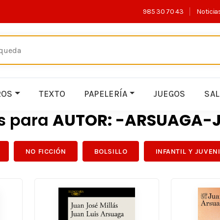
985 30 70 43
Noticia
ROS
TEXTO
PAPELERÍA
JUEGOS
SA
os para
AUTOR: -ARSUAGA-J
NO FICCIÓN
BOLSILLO
INFANTIL Y JUVEN