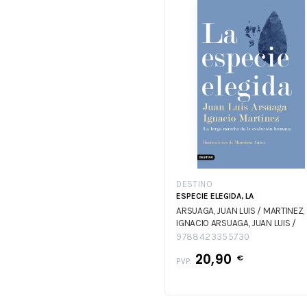
DESTINO
ESPECIE ELEGIDA, LA
ARSUAGA, JUAN LUIS / MARTINEZ,
IGNACIO
ARSUAGA, JUAN LUIS /
MARTINEZ, IGNACIO
9788423355730
20,90
€
PVP: