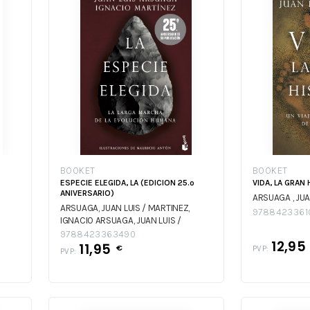
BOOKET
BOOKET
ESPECIE ELEGIDA, LA (EDICION 25.º
VIDA, LA GRAN
ANIVERSARIO)
ARSUAGA , JUA
ARSUAGA, JUAN LUIS / MARTINEZ,
9788423361
IGNACIO
ARSUAGA, JUAN LUIS /
MARTINEZ, IGNACIO
9788423363490
12,95
11,95
€
PVP:
PVP: