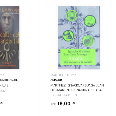
OCA
MARTINEZ ROCA
NDERTAL, EL
AMALUR
N LUIS
MARTINEZ, IGNACIO/ARSUAGA, JUAN
LUIS
MARTINEZ, IGNACIO/ARSUAGA,
932
JUAN LUIS
9788484601913
19,00
€
€
PVP: