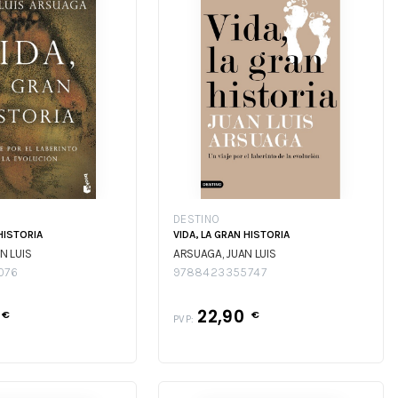
DESTINO
 HISTORIA
VIDA, LA GRAN HISTORIA
N LUIS
ARSUAGA, JUAN LUIS
076
9788423355747
22,90
€
€
PVP: