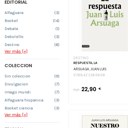
EDITORIAL
Alfaguara
(3)
Booket
(14)
Debate
(1)
Debols!llo
(3)
Destino
(8)
Ver más [+]
DESTINO
RESPUESTA, LA
COLECCION
ARSUAGA, JUAN LUIS
9788423369898
Sin coleccion
(9)
Divulgacion
(7)
22,90
€
PVP:
Imago mundi
(7)
Alfaguara hispanica
(3)
Booket ciencia
(3)
Ver más [+]