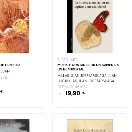
ALFAGUARA
DE LA NIEBLA
MUERTE CONTADA POR UN SAPIENS A
UN NEANDERTAL
, JUAN
MILLAS, JUAN JOSE/ARSUAGA, JUAN
4978
LUIS
MILLAS, JUAN JOSE/ARSUAGA,
JUAN LUIS
9788420461052
€
19,90
€
PVP: