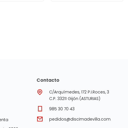
Contacto
C/Arquímedes, 172 P.I.Roces, 3
C.P. 33211 Gijón (ASTURIAS)
985 30 70 43
pedidos@discimadevilla.com
enta