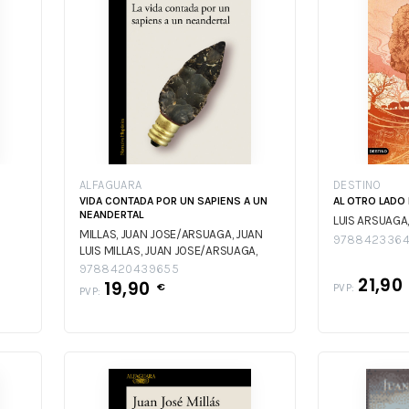
ALFAGUARA
DESTINO
VIDA CONTADA POR UN SAPIENS A UN
AL OTRO LADO 
NEANDERTAL
LUIS ARSUAGA
MILLAS, JUAN JOSE/ARSUAGA, JUAN
978842336
LUIS
MILLAS, JUAN JOSE/ARSUAGA,
JUAN LUIS
9788420439655
21,90
19,90
€
PVP:
PVP: