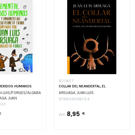
BOOKET
QUERIDOS HUMANOS
COLLAR DEL NEANDERTAL, EL
N LUIS/FORGES/ALGABA
ARSUAGA, JUAN LUIS
AGA, JUAN
9788499981154
ALGABA SUAREZ,
130
N LUIS/FORGES/ALGABA
8,95
€
€
PVP: