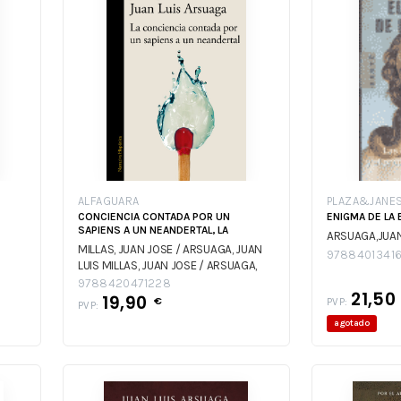
ALFAGUARA
PLAZA&JANE
CONCIENCIA CONTADA POR UN
ENIGMA DE LA 
SAPIENS A UN NEANDERTAL, LA
ARSUAGA,JUAN
MILLAS, JUAN JOSE / ARSUAGA, JUAN
97884013416
LUIS
MILLAS, JUAN JOSE / ARSUAGA,
JUAN LUIS
9788420471228
21,50
19,90
€
PVP:
PVP:
agotado