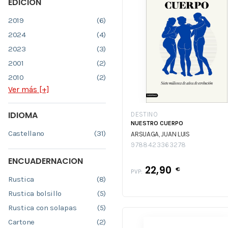
EDICION
2019
(6)
2024
(4)
2023
(3)
2001
(2)
2010
(2)
Ver más [+]
IDIOMA
DESTINO
NUESTRO CUERPO
Castellano
(31)
ARSUAGA, JUAN LUIS
9788423363278
ENCUADERNACION
22,90
€
PVP:
Rustica
(8)
Rustica bolsillo
(5)
Rustica con solapas
(5)
Cartone
(2)