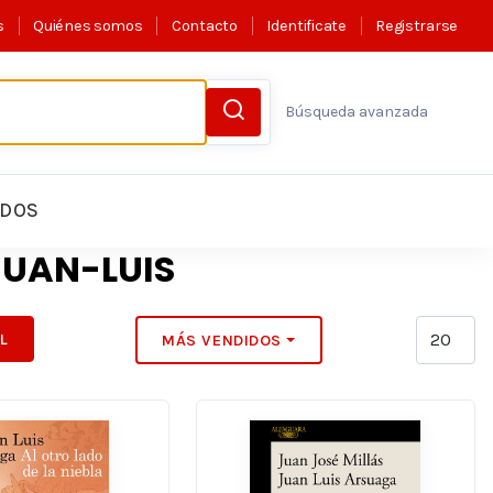
s
Quiénes somos
Contacto
Identificate
Registrarse
Búsqueda avanzada
LDOS
UAN-LUIS
IL
MÁS VENDIDOS