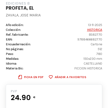
EDICIONES B
PROFETA, EL
ZAVALA, JOSE MARIA
Año edición:
13-11-2025
Colección:
HISTORICA
Ref. fabricante:
BS82770
EAN:
9788466682770
Encuadernación:
Cartone
Nº páginas:
512
Peso:
780
Medidas:
150x230 mm
Idioma:
CASTELLANO
Materia Bic:
FICCION HISTORICA
FICHA EN PDF
AÑADIR A FAVORITOS
PVP
24.90
€