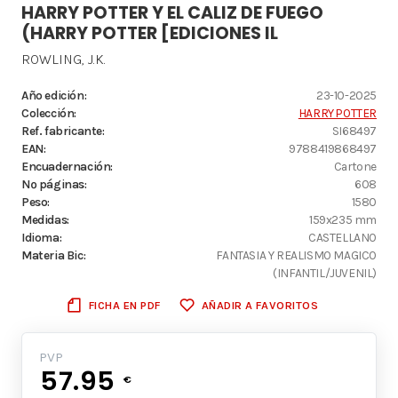
HARRY POTTER Y EL CALIZ DE FUEGO
(HARRY POTTER [EDICIONES IL
ROWLING, J.K.
Año edición:
23-10-2025
Colección:
HARRY POTTER
Ref. fabricante:
SI68497
EAN:
9788419868497
Encuadernación:
Cartone
Nº páginas:
608
Peso:
1580
Medidas:
159x235 mm
Idioma:
CASTELLANO
Materia Bic:
FANTASIA Y REALISMO MAGICO
(INFANTIL/JUVENIL)
FICHA EN PDF
AÑADIR A FAVORITOS
PVP
57.95
€