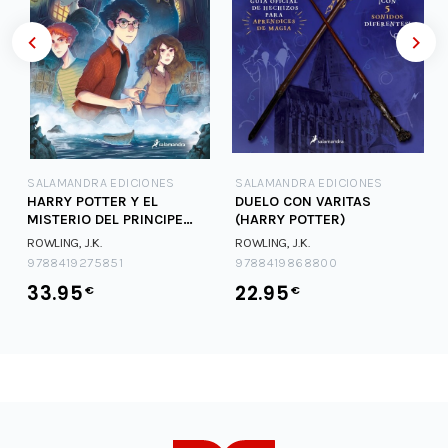
SALAMANDRA EDICIONES
SALAMANDRA EDICIONES
HARRY POTTER Y EL
DUELO CON VARITAS
MISTERIO DEL PRINCIPE
(HARRY POTTER)
(HARRY POTTER [EDICI
ROWLING, J.K.
ROWLING, J.K.
9788419275851
9788419868800
33.95
22.95
€
€