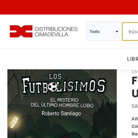
LIB
S
F
SA
Añ
Co
Re