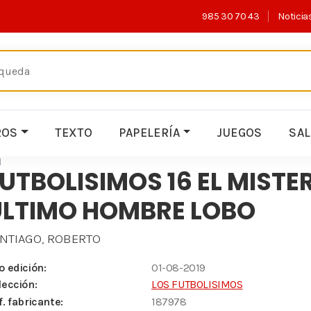
985 30 70 43
Noticia
ROS
TEXTO
PAPELERÍA
JUEGOS
SA
M
UTBOLISIMOS 16 EL MISTER
ULTIMO HOMBRE LOBO
NTIAGO, ROBERTO
o edición:
01-08-2019
lección:
LOS FUTBOLISIMOS
f. fabricante:
187978