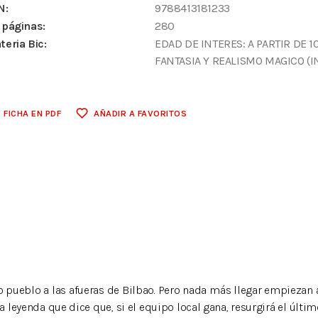
N:
9788413181233
 páginas:
280
teria Bic:
EDAD DE INTERES: A PARTIR DE 1
FANTASIA Y REALISMO MAGICO (I
FICHA EN PDF
AÑADIR A FAVORITOS
o pueblo a las afueras de Bilbao. Pero nada más llegar empiezan a 
na leyenda que dice que, si el equipo local gana, resurgirá el últ