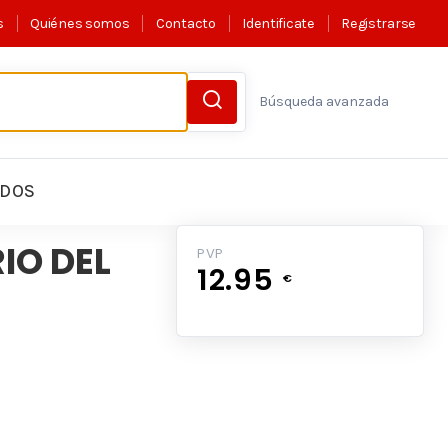
s
Quiénes somos
Contacto
Identificate
Registrarse
Búsqueda avanzada
LDOS
IO DEL
PVP
12.95
€