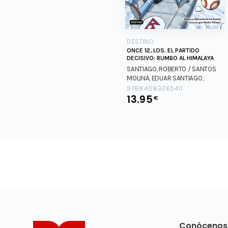
DESTINO
ONCE 12, LOS. EL PARTIDO
DECISIVO: RUMBO AL HIMALAYA
SANTIAGO, ROBERTO / SANTOS
MOLINA, EDUAR
SANTIAGO,
ROBERTO / SANTOS MOLINA,
9788408326540
EDUAR
13.95
€
Conócenos