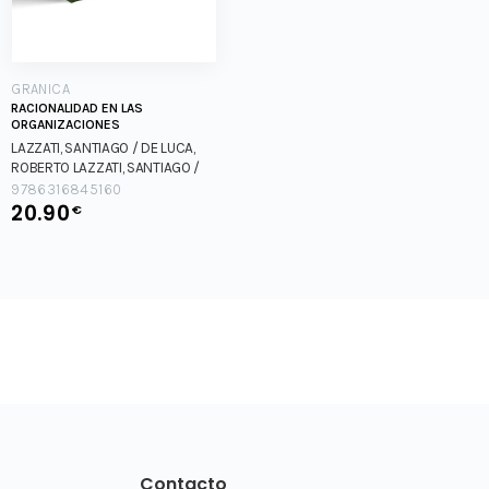
GRANICA
RACIONALIDAD EN LAS
ORGANIZACIONES
LAZZATI, SANTIAGO / DE LUCA,
ROBERTO
LAZZATI, SANTIAGO /
DE LUCA, ROBERTO
9786316845160
20.90
€
Contacto