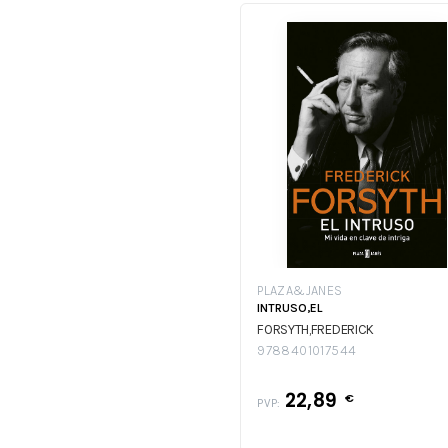
PLAZA&JANES
INTRUSO,EL
FORSYTH,FREDERICK
9788401017544
22,89
€
PVP: