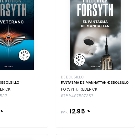
DEBOLS!LLO
DEBOLSILLO
FANTASMA DE MANHATTAN-DEBOLSILLO
ERICK
FORSYTH,FREDERICK
537
9788497597357
12,95
€
€
PVP: