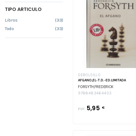
TIPO ARTICULO
Libros
(33)
Todo
(33)
DEBOLS!LLO
AFGANO,EL-T.D.-ED.LIMITADA
FORSYTH,FREDERICK
9788483464403
5,95
€
PVP: