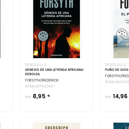
DEBOLS!LLO
DEBOLS!LLO
GENESIS DE UNA LEYENDA AFRICANA-
PUÑO DE DIOS
DEBOLSIL
FORSYTH,FRED
FORSYTH,FREDERICK
9788497931
9788497930451
8,95
14,9
€
PVP:
PVP: