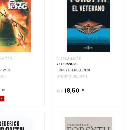
LIMITED
PLAZA&JANES
VETERANO,EL
ORSYTH
FORSYTH,FREDERICK
623
9788401329043
7
18,50
€
€
PVP:
da