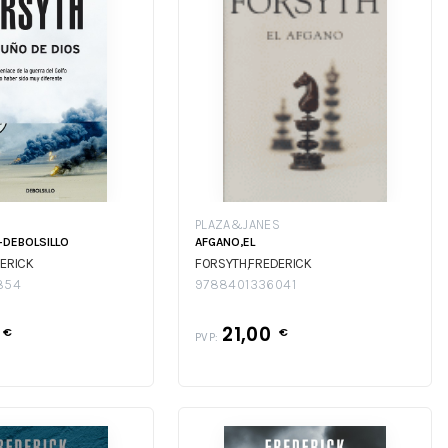
PLAZA&JANES
-DEBOLSILLO
AFGANO,EL
ERICK
FORSYTH,FREDERICK
854
9788401336041
6
21,00
€
€
PVP: