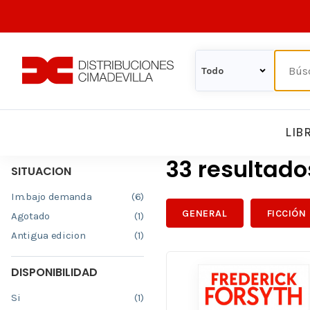
LIB
33 resultad
SITUACION
Im.bajo demanda
(6)
GENERAL
FICCIÓN
Agotado
(1)
Antigua edicion
(1)
DISPONIBILIDAD
Si
(1)