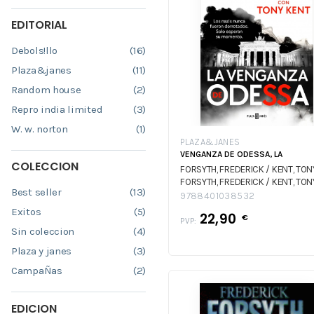
EDITORIAL
Debols!llo
(16)
Plaza&janes
(11)
Random house
(2)
Repro india limited
(3)
W. w. norton
(1)
PLAZA&JANES
VENGANZA DE ODESSA, LA
COLECCION
FORSYTH, FREDERICK / KENT, TON
FORSYTH, FREDERICK / KENT, TON
Best seller
(13)
9788401038532
Exitos
(5)
22,90
€
PVP:
Sin coleccion
(4)
Plaza y janes
(3)
CampaÑas
(2)
EDICION