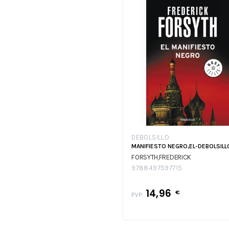
DEBOLS!LLO
MANIFIESTO NEGRO,EL-DEBOLSILL
FORSYTH,FREDERICK
9788497597715
14,96
€
PVP: