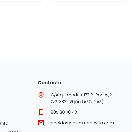
Contacto
C/Arquímedes, 172 P.I.Roces, 3
C.P. 33211 Gijón (ASTURIAS)
985 30 70 43
pedidos@discimadevilla.com
enta