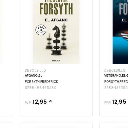
DEBOLS!LLO
DEBOLS!LLO
AFGANO,EL
VETERANO,EL-
FORSYTH,FREDERICK
FORSYTH,FRED
9788483465530
9788497595
12,95
12,95
€
PVP:
PVP: