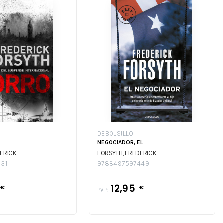
S
DEBOLS!LLO
NEGOCIADOR, EL
ERICK
FORSYTH, FREDERICK
831
9788497597449
12,95
€
€
PVP: