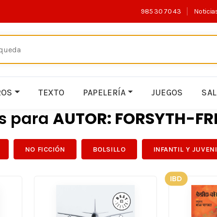
985 30 70 43
Noticia
ROS
TEXTO
PAPELERÍA
JUEGOS
SA
os para
AUTOR: FORSYTH-FR
NO FICCIÓN
BOLSILLO
INFANTIL Y JUVEN
IBD