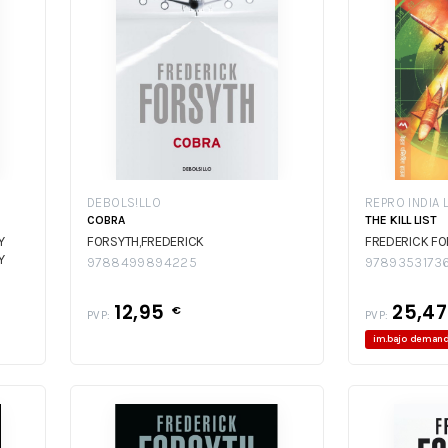
DEBOLS!LLO
REPRO INDIA 
COBRA
THE KILL LIST
Y
FORSYTH,FREDERICK
FREDERICK F
Y
9788499894225
9789353173
12,95
25,4
€
PVP:
PVP:
im.bajo deman