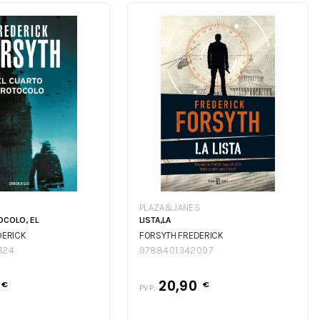
PLAZA&JANES
COLO, EL
LISTA,LA
DERICK
FORSYTH FREDERICK
124
9788401342097
20,90
€
€
PVP: