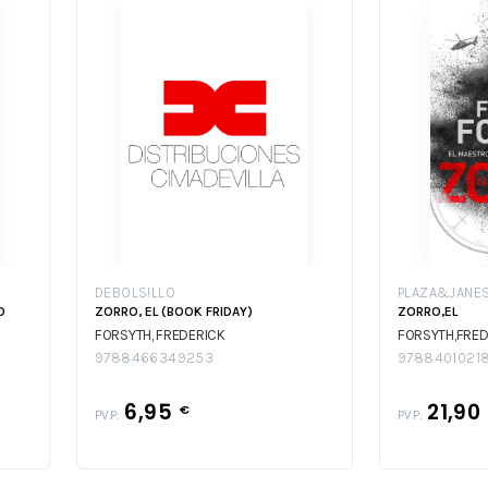
DEBOLS!LLO
PLAZA&JANE
O
ZORRO, EL (BOOK FRIDAY)
ZORRO,EL
FORSYTH, FREDERICK
FORSYTH,FRED
9788466349253
9788401021
6,95
21,90
€
PVP:
PVP: