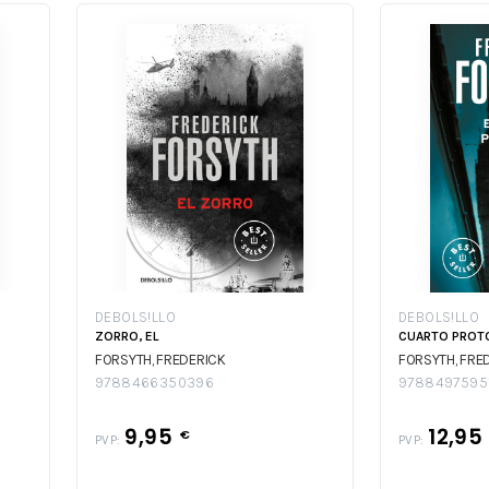
DEBOLS!LLO
DEBOLS!LLO
ZORRO, EL
CUARTO PROTO
FORSYTH, FREDERICK
FORSYTH, FRE
9788466350396
9788497595
9,95
12,95
€
PVP:
PVP: