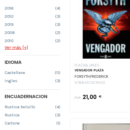
2016
(4)
2012
(3)
2019
(3)
2008
(2)
2010
(2)
Ver más [+]
IDIOMA
PLAZA&JANES
VENGADOR-PLAZA
Castellano
(11)
FORSYTH,FREDERICK
Ingles
(3)
9788401329920
ENCUADERNACION
21,00
€
PVP:
Rustica bolsillo
(4)
Rustica
(3)
Cartone
(1)